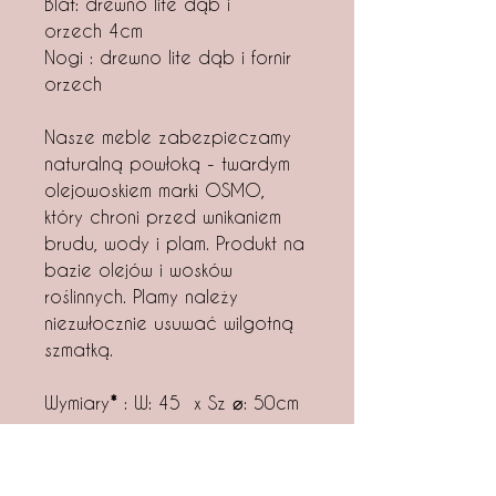
Blat: drewno lite dąb i
orzech 4cm
Nogi : drewno lite dąb i fornir
orzech
Nasze meble zabezpieczamy
naturalną powłoką - twardym
olejowoskiem marki OSMO,
który chroni przed wnikaniem
brudu, wody i plam. Produkt na
bazie olejów i wosków
roślinnych. Plamy należy
niezwłocznie usuwać wilgotną
szmatką.
Wymiary
*
: W: 45 x Sz ⌀: 50cm
*
Na indywidualne zamówienie
realizujemy stoły w innych